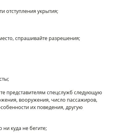
ути отступления укрытия;
 место, спрашивайте разрешения;
сты;
ите представителям спецслужб следующую
ожения, вооружения, число пассажиров,
особенности их поведения, другую
 ни куда не бегите;