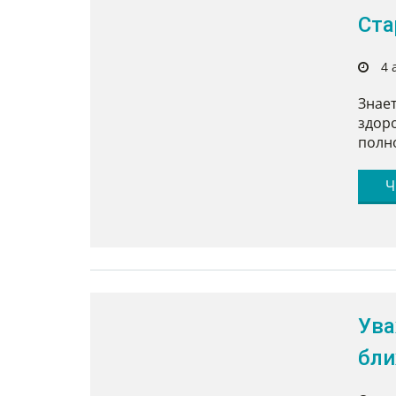
Ста
4 
Знает
здор
полн
Ч
Ува
бли