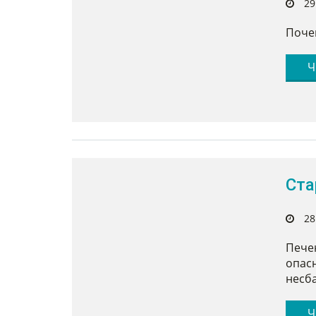
29
Почем
Ч
Ста
28
Печен
опасн
несба
Ч