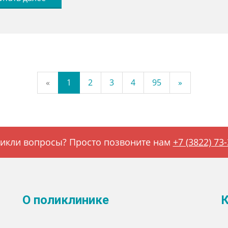
«
1
2
3
4
95
»
икли вопросы? Просто позвоните нам
+7 (3822) 73
О поликлинике
К