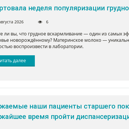
ртовала неделя популяризации грудн
августа 2026
6
е ли вы, что грудное вскармливание — один из самых э
овье новорождённому? Материнское молоко — уникальн
остью воспроизвести в лаборатории.
итать далее
жаемые наши пациенты старшего поко
жайшее время пройти диспансеризац