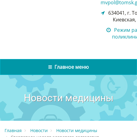
mvpol@tomsk.g
634041, г. Т
Киевская,
Режим р
поликлин
Главное меню
Новости медицины
Главная
Новости
Новости медицины